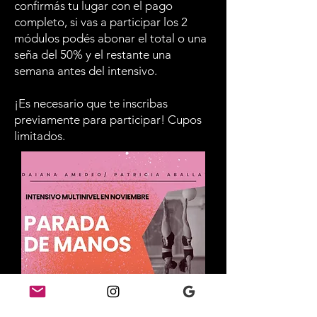
confirmás tu lugar con el pago
completo, si vas a participar los 2
módulos podés abonar el total o una
seña del 50% y el restante una
semana antes del intensivo.
¡Es necesario que te inscribas
previamente para participar! Cupos
limitados.