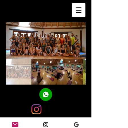
RAÍZ ASHTANGUI ESCUELA DE YOGA
RAMIREZ DE VELASCO 675 2DO PISO - VILLA