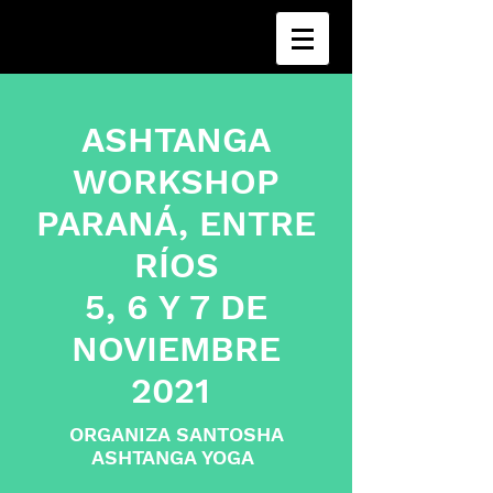
ASHTANGA
WORKSHOP
PARANÁ, ENTRE
RÍOS
5, 6 Y 7 DE
NOVIEMBRE
2021
ORGANIZA SANTOSHA
ASHTANGA YOGA