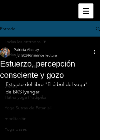
Entrada
Todas las entradas
Patricia Aballay
Todas las entradas
4 jul 2024
6 min de lectura
Esfuerzo, percepción
técnicas del yoga
consciente y gozo
entrevistas
Extracto del libro "El árbol del yoga" 
videos
de BKS Iyengar
Hatha yoga Pradipika
Yoga Sutras de Patanjali
meditación
Yoga bases