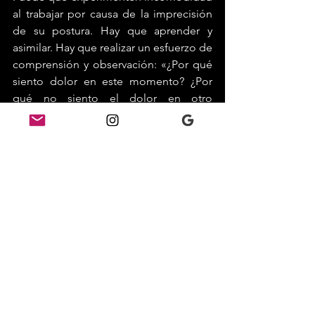
al trabajar por causa de la imprecisión 
de su postura. Hay que aprender y 
asimilar. Hay que realizar un esfuerzo de 
comprensión y observación: «¿Por qué 
siento dolor en este momento? ¿Por 
qué no siento el dolor en otro 
momento o con otro movimiento? 
¿Qué he de hacer con esta parte de mi 
cuerpo? ¿Y con aquélla? ¿Cómo hacer 
para librarme del dolor? ¿Por qué 
siento esta presión? ¿Por qué me duele 
este lado? ¿Cómo se comportan los 
músculos de este lado y cómo los del 
otro?». 
Deben continuar analizando, y 
analizando llegarán a entender. El yoga 