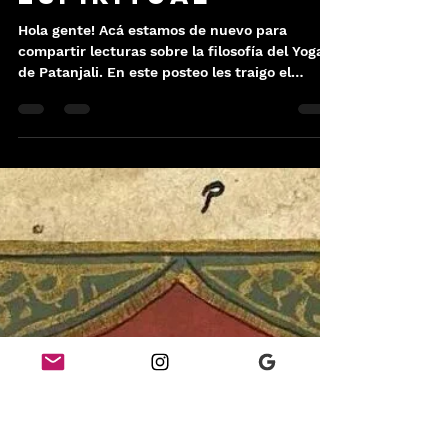
Patricia Aballay
5 ene 2024
2 min de lectura
Yoga Sutra II.5:
la ignorancia
espiritual
Hola gente! Acá estamos de nuevo para
compartir lecturas sobre la filosofía del Yoga
de Patanjali. En este posteo les traigo el
sutra...