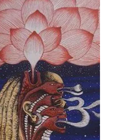
aflicciones o causas de sufrimiento. Estos son
avidya, asmita, raga, dvesha y avinivesha.
También...