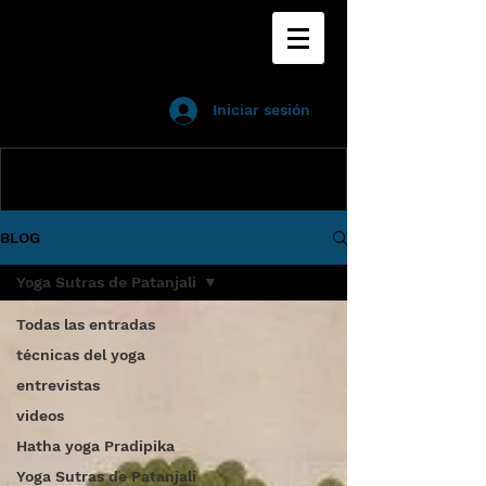
Iniciar sesión
Ingresa tu dirección de email
BLOG
Suscribirse
Yoga Sutras de Patanjali
Todas las entradas
técnicas del yoga
entrevistas
videos
Hatha yoga Pradipika
Yoga Sutras de Patanjali