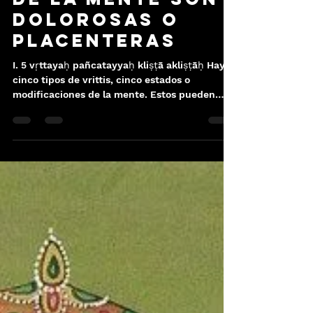
Yoga Sutra I.5:
las cinco
modificaciones
de la mente son
dolorosas o
placenteras
I. 5 vṛttayaḥ pañcatayyaḥ kliṣṭā akliṣṭāḥ Hay
cinco tipos de vrittis, cinco estados o
modificaciones de la mente. Estos pueden
causar...