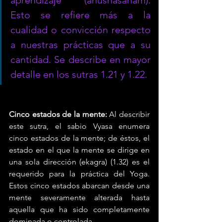
aprendizaje (anushasanam). 
Esto se refiere más a la 
cualidad o convicción respecto 
a nuestras prácticas que a su 
cantidad. Se describe en mayor 
detalle en los sutras 1.21 y 1.22.
Cinco estados de la mente:
 Al describir 
este sutra, el sabio Vyasa enumera 
cinco estados de la mente; de éstos, el 
estado en el que la mente se dirige en 
una sola dirección (ekagra) (1.32) es el 
requerido para la práctica del Yoga. 
Estos cinco estados abarcan desde una 
mente severamente alterada hasta 
aquella que ha sido completamente 
dominada o controlada. 