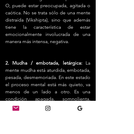
O, puede estar preocupada, agitada o 
caótica. No se trata sólo de una mente 
distraída (Vikshipta), sino que además 
tiene la característica de estar 
emocionalmente involucrada de una 
manera más intensa, negativa.
2. Mudha / embotada, letárgica:
 La 
mente mudha está aturdida, embotada, 
pesada, desmemoriada. En este estado 
el proceso mental está más quieto, va 
menos de un lado a otro. Es una 
condición apagada, somnolienta, 
parecida la que se experimenta al estar 
deprimido, sin embargo no nos 
estamos refiriendo sólo a las 
depresiones clínicas. Es ese estado de 