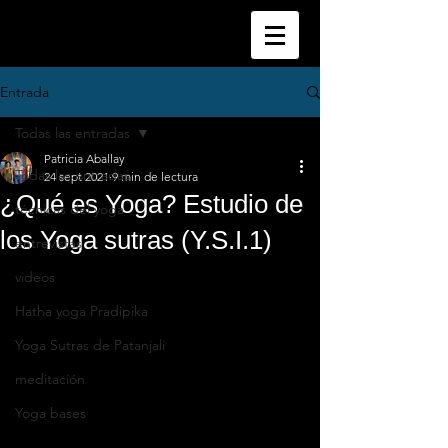
Entrada
Todas las entradas
Patricia Aballay
Todas las entradas
24 sept 2021
9 min de lectura
¿Qué es Yoga? Estudio de
técnicas del yoga
los Yoga sutras (Y.S.I.1)
entrevistas
videos
Hatha yoga Pradipika
Yoga Sutras de Patanjali
meditación
Yoga bases