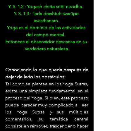
Y. S. 1.2 : Yogash chitta vritti nirodha.  
Y. S. 1.3 : Tada drashtuh svarūpe 
avasthanam. 
Yoga es el dominio de las actividades 
del campo mental.  
Entonces el observador descansa en su 
verdadera naturaleza.
Conociendo lo que queda después de 
dejar de lado los obstáculos:
Tal como se plantea en los Yoga Sutras, 
existe una simpleza fundamental en el 
proceso del Yoga. Si bien, este proceso 
puede parecer muy complicado al leer 
los Yoga Sutras y sus múltiples 
comentarios, su temática central 
consiste en remover, trascender o hacer 