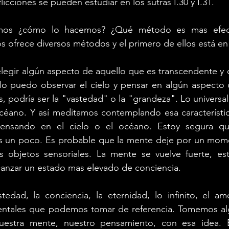
licciones se pueden estudiar en los sutras I.30 y I.31.
mos ¿cómo lo hacemos? ¿Qué método es mas efect
os ofrece diversos métodos y el primero de ellos está en 
egir algún aspecto de aquello que es transcendente y q
lo puedo observar el cielo y pensar en algún aspecto 
podría ser la "vastedad" o la "grandeza". Lo universal
océano. Y así meditamos contemplando esa característic
nsando en el cielo o el océano. Estoy segura qu
s un poco. Es probable que la mente deje por un mome
objetos sensoriales. La mente se vuelve fuerte, esta
anzar un estado mas elevado de conciencia. 
stedad, la conciencia, la eternidad, lo infinito, el am
ntales que podemos tomar de referencia. Tomemos alg
nuestra mente, nuestro pensamiento, con esa idea. 