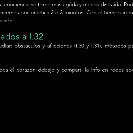
a conciencia se torne mas agúda y menos distraída. Pod
cemos por practica 2 o 3 minutos. Con el tiempo irem
ación. 
lados a I.32
ar: obstaculos y aflicciones (I.30 y I.31), métodos pa
toca el corazón debajo y comparti la info en redes soci