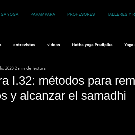
NGA YOGA
PARAMPARA
PROFESORES
TALLERES Y 
a
entrevistas
videos
Hatha yoga Pradipika
Yoga 
dic 2023
2 min de lectura
ra I.32: métodos para re
s y alcanzar el samadhi