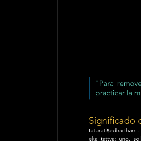
"Para remover
practicar la 
Significado 
tatpratiṣedhārtham :
eka tattva: uno, sol