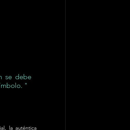
n se debe 
símbolo. "
l, la auténtica 