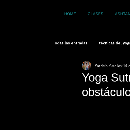
HOME
CLASES
ASHTA
Todas las entradas
técnicas del yog
Patricia Aballay
14 
meditación
Yoga bases
Yoga Sut
obstáculo