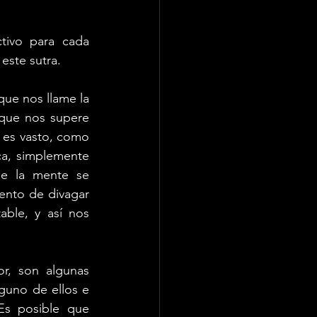
ivo para cada 
este sutra.
ue nos llame la 
que nos supere 
 es vasto, como 
a, simplemente 
e la mente se 
nto de divagar 
ble, y así nos 
or, son algunas 
uno de ellos e 
Es posible que 