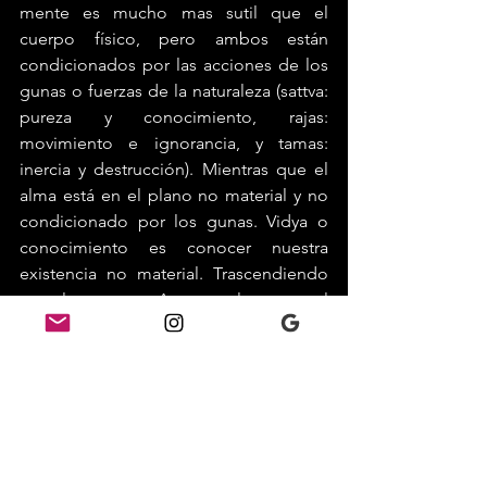
mente es mucho mas sutil que el 
cuerpo físico, pero ambos están 
condicionados por las acciones de los 
gunas o fuerzas de la naturaleza (sattva: 
pureza y conocimiento, rajas: 
movimiento e ignorancia, y tamas: 
inercia y destrucción). Mientras que el 
alma está en el plano no material y no 
condicionado por los gunas. Vidya o 
conocimiento es conocer nuestra 
existencia no material. Trascendiendo 
ese plano somos Atman o alma, es cual 
es eterno, puro, eterna conciencia. 
Penosamente creemos que somos el 
cuerpo y vivimos como si el cuerpo no 
fuera a morir, creemos que es puro, 
placentero y casi lo consideramos el 
alma. Eso es Avidya. 