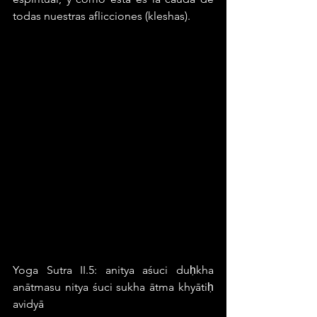
todas nuestras aflicciones (kleshas).
Yoga Sutra II.5: anitya aśuci duḥkha 
anātmasu nitya śuci sukha ātma khyātiḥ 
avidyā