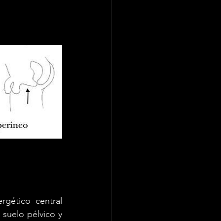
gético central 
suelo pélvico y 