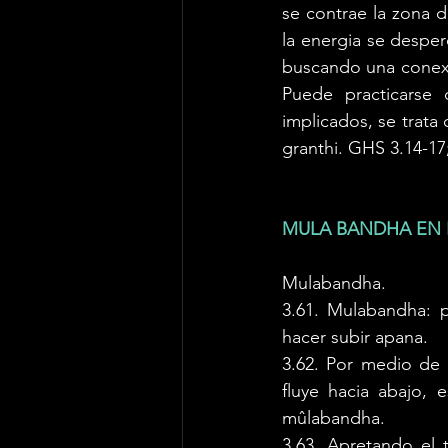
se contrae la zona d
la energia se desper
buscando una conexió
Puede practicarse 
implicados, se trata
granthi. GHS 3.14-17
MULA BANDHA EN 
Mulabandha. 
3.61. Mulabandha: pr
hacer subir apana.
3.62. Por medio de 
fluye hacia abajo, 
mûlabandha. 
3.63. Apretando el 