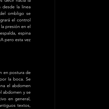
 decir hacia la 
 desde la linea 
del ombligo se 
rará el control 
a presión en el 
espalda, espina 
NA pero esta vez 
n en postura de 
por la boca. Se 
iona el abdomen 
el abdomen y se 
vo en general, 
ntiguos textos, 