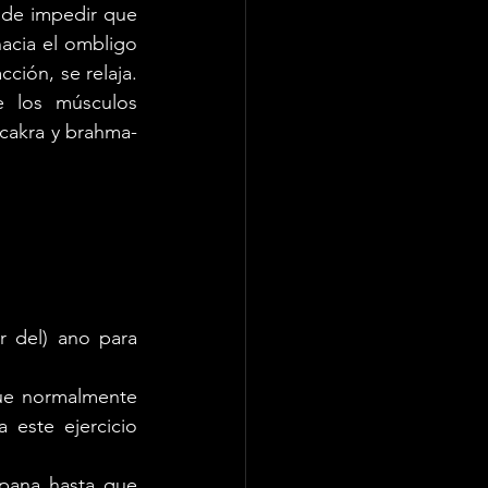
 de impedir que 
acia el ombligo 
ión, se relaja. 
 los músculos 
-cakra y brahma-
r del) ano para 
ue normalmente 
 este ejercicio 
pana hasta que 