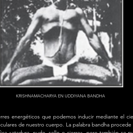
KRISHNAMACHARYA EN UDDIYANA BANDHA
rres energéticos que podemos inducir mediante el cierr
culares de nuestro cuerpo. La palabra bandha procede d
ifica «atadura, nudo, sello o cierre», pero también se p