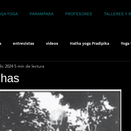
NGA YOGA
PARAMPARA
PROFESORES
TALLERES Y 
a
entrevistas
videos
Hatha yoga Pradipika
Yoga 
dic 2024
5 min de lectura
dhas