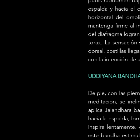
pubis (abdomen bajo)
espalda y hacia el d
horizontal del ombl
mantenga firme al in
del diafragma logra
torax. La sensación 
dorsal, costillas lle
con la intención de a
UDDIYANA BANDHA
De pie, con las pier
meditacion, se incli
aplica Jalandhara b
hacia la espalda, fo
inspira lentamente.
este bandha estimula