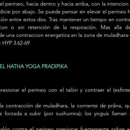
el perineo, hacia dentro y hacia arriba, con la intencion
dicie por abajo. Se puede pensar en elevar el perineo h
n entre estos dos. Tras mantener un tiempo en contracc
con o sin retención de la respiración. Mas alla de
 de una contraccion energetica en la zona de muladhara
; HYP 3.62-69
EL HATHA YOGA PRADIPIKA
esionar el perineo con el talón y contraer el (esfinte
la contracción de muladhara, la corriente de prâna, q
es forzada a subir (por sushumna); los yoguis llaman a
talón contra el perineo presionar fuertemente sobre a