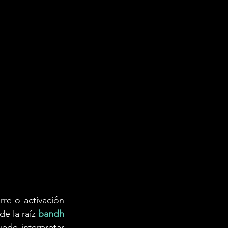
e o activación 
e la raíz
bandh 
uede interpretar 