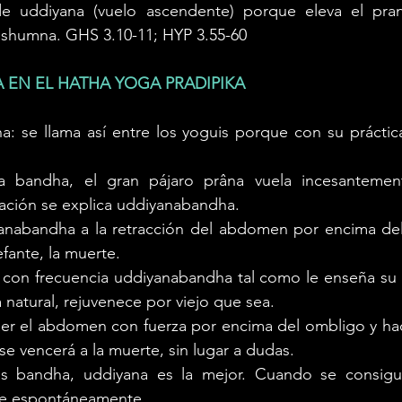
e uddiyana (vuelo ascendente) porque eleva el pran
ushumna. GHS 3.10-11; HYP 3.55-60
 EN EL HATHA YOGA PRADIPIKA
: se llama así entre los yoguis porque con su práctica
ta bandha, el gran pájaro prâna vuela incesantemen
ación se explica uddiyanabandha. 
yanabandha a la retracción del abdomen por encima del 
fante, la muerte. 
a con frecuencia uddiyanabandha tal como le enseña su 
natural, rejuvenece por viejo que sea. 
er el abdomen con fuerza por encima del ombligo y hacia
se vencerá a la muerte, sin lugar a dudas. 
as bandha, uddiyana es la mejor. Cuando se consigue
ce espontáneamente.