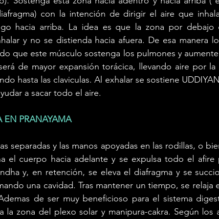
. Sostenga esta zona hacia adentro y hacia arriba ( es
iafragma) con la intención de dirigir el aire que inhala
igo hacia arriba. La idea es que la zona por debajo 
halar y no se distienda hacia afuera. De esa manera log
ndo que este músculo sostenga los pulmones y aumente l
será de mayor expansión torácica, llevando aire por la 
gando hasta las claviculas. Al exhalar se sostiene UDDIYA
yudar a sacar todo el aire. 
 EN PRANAYAMA 
nas separadas y las manos apoyadas en las rodillas, o bie
na el cuerpo hacia adelante y se expulsa todo el afire 
andha y, en retención, se eleva el diafragma y se succ
rmando una cavidad. Tras mantener un tiempo, se relaja 
 Ademas de ser muy beneficioso para el sistema digesti
 la zona del plexo solar y manipura-cakra. Según los a