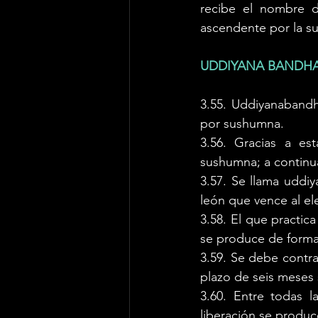
recibe el nombre d
ascendente por la s
UDDIYANA BANDHA
3.55. Uddiyanabandha
por sushumna. 
3.56. Gracias a es
sushumna; a continu
3.57. Se llama uddi
león que vence al ele
3.58. El que practic
se produce de forma 
3.59. Se debe contra
plazo de seis meses 
3.60. Entre todas l
liberación se produ