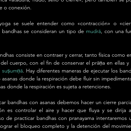
e o conexión. 
oga se suele entender como «contracción» o «cierre
s bandhas se consideran un tipo de 
mudrā
, con una fun
andhas consiste en contraer y cerrar, tanto física como e
l cuerpo, con el fin de conservar el prāṇa en ellas y re
 
suṣumṇā
. Hay diferentes maneras de ejecutar los band
asanas donde la respiración debe fluir sin impedimento
s donde la respiración es sujeta a retenciones. 
car bandhas con asanas debemos hacer un cierre parcial
ón es controlar el aire y hacer que fluya y se dirija 
o de practicar bandhas con pranayama intentaremos un 
ograr el bloqueo completo y la detención del movimient