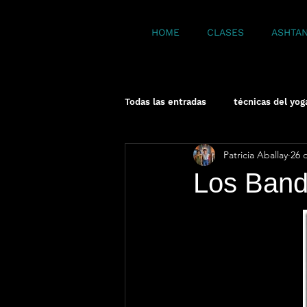
HOME
CLASES
ASHTA
Todas las entradas
técnicas del yog
Patricia Aballay
26 
meditación
Yoga bases
Los Ban